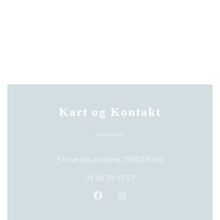
Kart og Kontakt
((åpner i et nytt 
51 rue des archives 75003 Paris
01 42 72 17 57
Facebook ((åpner i et nytt vindu
Instagram ((åpner i et nytt