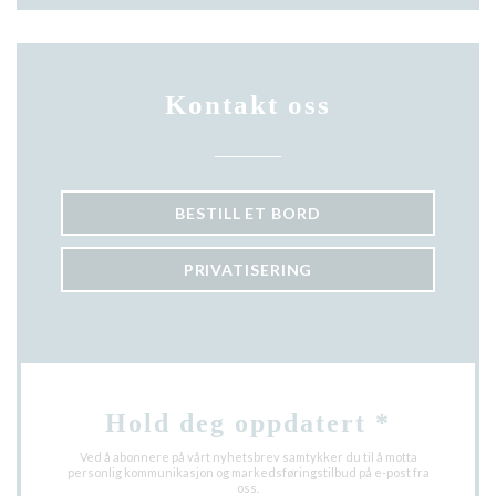
Kontakt oss
BESTILL ET BORD
PRIVATISERING
Hold deg oppdatert
*
Ved å abonnere på vårt nyhetsbrev samtykker du til å motta
personlig kommunikasjon og markedsføringstilbud på e-post fra
oss.