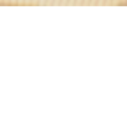
La Terrasse des Archives
Kjære kunder,
des Archives-teamet har gleden av å kunngjøre gjenåpningen av te
onsdagen 19. mai!
g om at vi er forpliktet til å ønske deg velkommen under forhold
hygiene og sikkerhet.
grenset med plasser, ikke nøl med å bestille på siden eller ringe os
ite torg med nesten provinsiell sjarm, ønsker den overdådige Terras