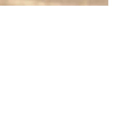
rrassen denne
 med maksimal
s direkte.
se des Archives