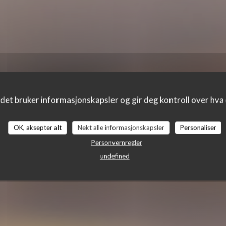
e des Archiv
det bruker informasjonskapsler og gir deg kontroll over hva d
OK, aksepter alt
Nekt alle informasjonskapsler
Personaliser
Personvernregler
undefined