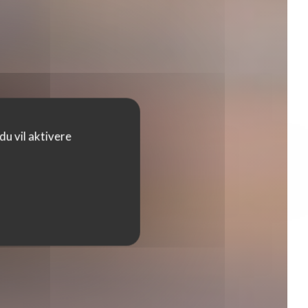
es
u vil aktivere