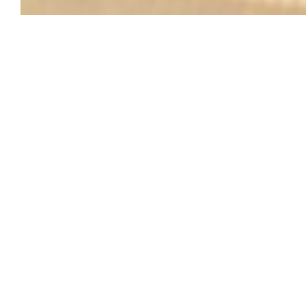
La Terrasse 
Vi minner de
Det er be
Ligger på et l