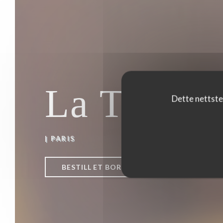
La Terrass
Dette nettste
|
PARIS
BESTILL ET BORD