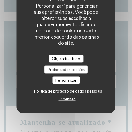
'Personalizar' para gerenciar
suas preferências. Você pode
alterar suas escolhas a
qualquer momento clicando
no ícone de cookie no canto
inferior esquerdo das páginas
Contacte-nos
do site.
OK, aceitar tudo
RESERVAR UMA MESA
Proíbe todos cookies
Personalizar
PRIVATIZAÇÃO
Política de proteção de dados pessoais
undefined
Mantenha-se atualizado
*
Subscrever a nossa newsletter para receber comunicações