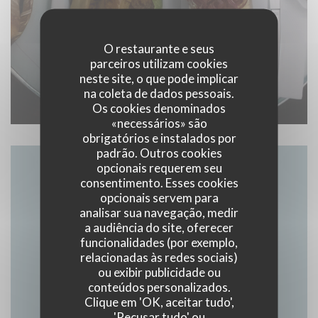
O restaurante e seus
parceiros utilizam cookies
neste site, o que pode implicar
na coleta de dados pessoais.
Os cookies denominados
«necessários» são
obrigatórios e instalados por
padrão. Outros cookies
opcionais requerem seu
consentimento. Esses cookies
Mapa e Contacto
opcionais servem para
analisar sua navegação, medir
a audiência do site, oferecer
funcionalidades (por exemplo,
((abre numa nova 
51 rue des archives 75003 Paris
relacionadas às redes sociais)
ou exibir publicidade ou
01 42 72 17 57
conteúdos personalizados.
Clique em 'OK, aceitar tudo',
'Recusar tudo' ou
Facebook ((abre numa nova jane
Instagram ((abre numa nov